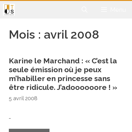
Aller
Menu
au
contenu
Mois :
avril 2008
Karine le Marchand : « C’est la
seule émission où je peux
m’habiller en princesse sans
être ridicule. J’adoooooore ! »
5 avril 2008
…