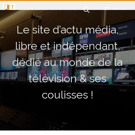
Aller
Menu
au
contenu
Le site d’actu média,
libre et indépendant,
dédié au monde de la
télévision & ses
coulisses !