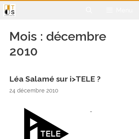
Aller
Menu
au
contenu
Mois :
décembre
2010
Léa Salamé sur i>TELE ?
24 décembre 2010
…