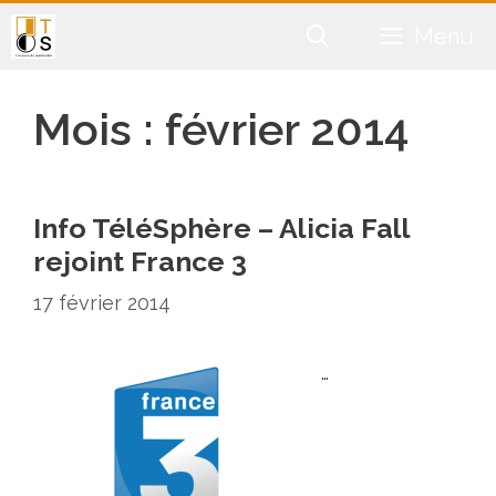
Aller
Menu
au
contenu
Mois :
février 2014
Info TéléSphère – Alicia Fall
rejoint France 3
17 février 2014
…