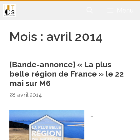
Aller
Menu
au
contenu
Mois :
avril 2014
[Bande-annonce] « La plus
belle région de France » le 22
mai sur M6
28 avril 2014
…