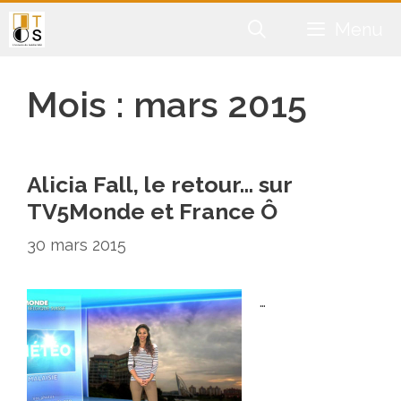
Aller
Menu
au
contenu
Mois :
mars 2015
Alicia Fall, le retour… sur
TV5Monde et France Ô
30 mars 2015
…