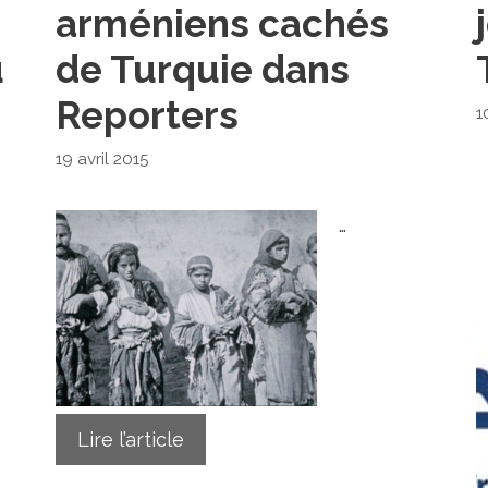
arméniens cachés
u
de Turquie dans
Reporters
1
19 avril 2015
…
Lire l’article