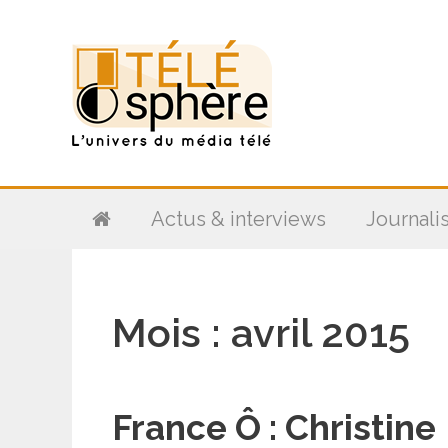
Aller
au
contenu
Actus & interviews
Journali
Mois :
avril 2015
France Ô : Christine