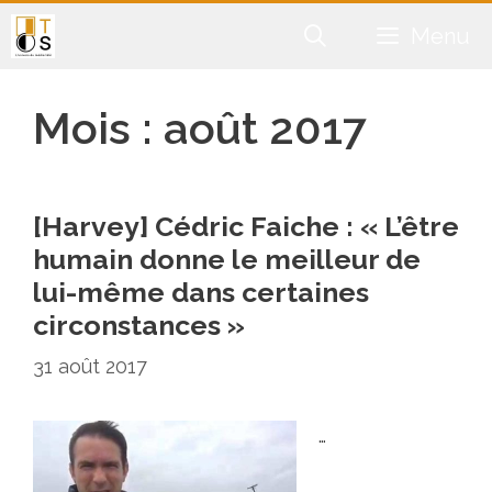
Aller
Menu
au
contenu
Mois :
août 2017
[Harvey] Cédric Faiche : « L’être
humain donne le meilleur de
lui-même dans certaines
circonstances »
31 août 2017
…