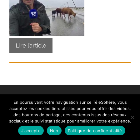
Lire l’article
En poursuivant votre naviguation sur ce TéléSphère, vous
acceptez les cookies tiers utilisés pour vous offrir des vidéos,
des boutons de partage, des contenus issus des réseaux
Contact
|
Mentions légales
|
Crédits
|
Politique de
sociaux et le suivi statistique pour améliorer votre expérience.
cookies (UE)
| © telesphere.fr 2026
J'accepte
Non
Politique de confidentialité