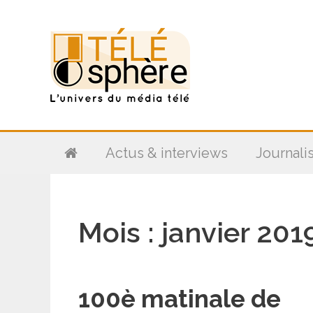
Aller
au
contenu
Actus & interviews
Journali
Mois :
janvier 201
100è matinale de