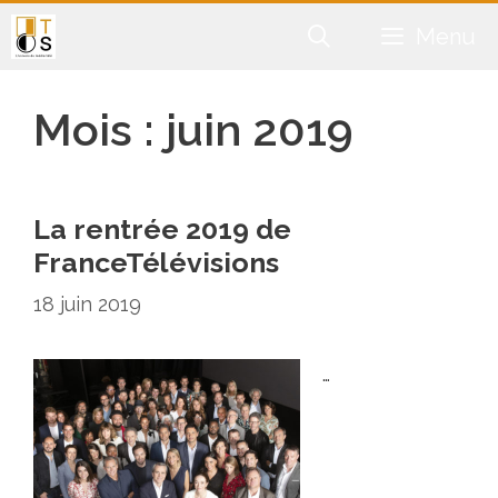
Aller
Menu
au
contenu
Mois :
juin 2019
La rentrée 2019 de
FranceTélévisions
18 juin 2019
…