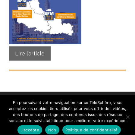
Lire l’article
En poursuivant votre naviguation sur ce TéléSphère, vous
acceptez les cookies tiers utilisés pour vous offrir des vidéos,
des boutons de partage, des contenus issus des réseaux
sociaux et le suivi statistique pour améliorer votre expérience.
Contact
|
Mentions légales
|
Crédits
|
Politique de
cookies (UE)
| © telesphere.fr 2026
J'accepte
Non
Politique de confidentialité