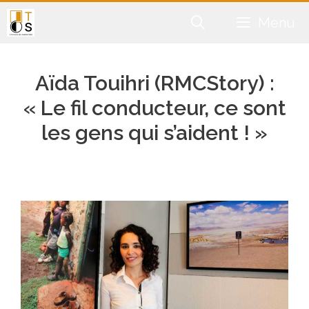
Aller
Menu
au
contenu
Aïda Touihri (RMCStory) :
« Le fil conducteur, ce sont
les gens qui s’aident ! »