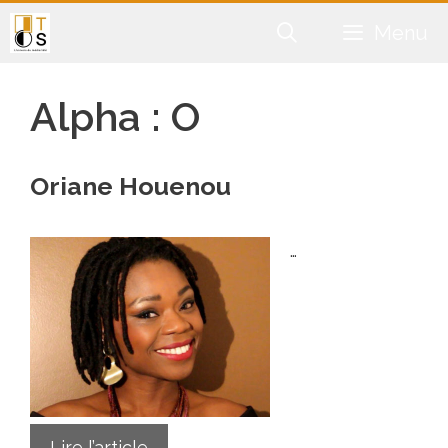
Aller
Menu
au
contenu
Alpha :
O
Oriane Houenou
…
Lire l’article