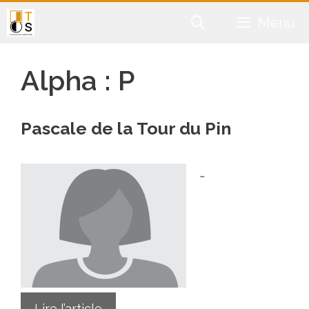
Aller
Menu
au
contenu
Alpha :
P
Pascale de la Tour du Pin
…
Lire l’article