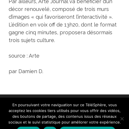
Par ailleurs, Arte Journal va bénéficier d’un
décor renouvelé, composé de trois murs
d’images « qui favoriseront l’interactivité ».
L’édition en voix off de 13h20, dont le format
gagne cinq minutes, proposera désormais
trois sujets culture.
source :
Arte
par Damien D.
En poursuivant votre naviguation sur ce TéléSphère, vous
acceptez les cookies tiers utilisés pour vous offrir des vidéos,
des boutons de partage, des contenus issus des réseaux
sociaux et le suivi statistique pour améliorer votre expérience.
Contact
|
Mentions légales
|
Crédits
|
Politique de