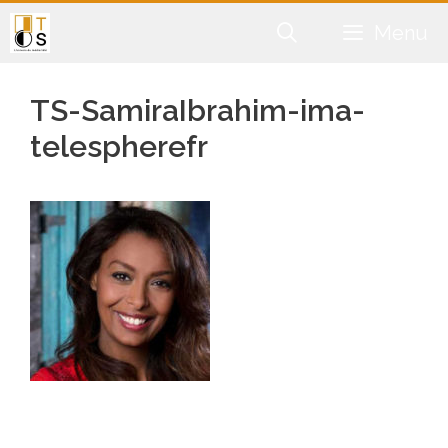
Aller
Menu
au
contenu
TS-SamiraIbrahim-ima-
telespherefr