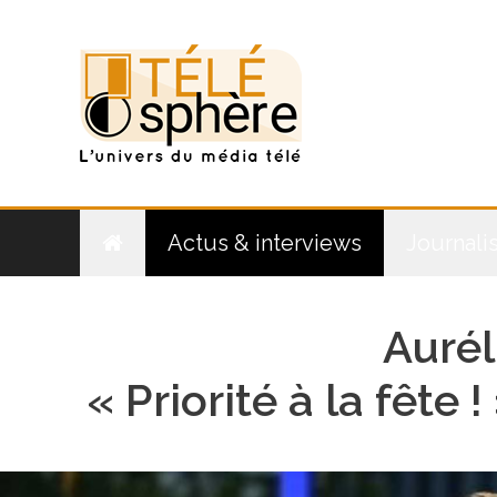
Aller
au
contenu
Actus & interviews
Journali
Aurél
« Priorité à la fêt