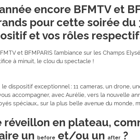
e année encore BFMTV et BF
grands pour cette soirée du
positif et vos rôles respecti
 BFMTV et BFMPARIS l’ambiance sur les Champs Elysé
fice à minuit, le clou du spectacle !
le dispositif exceptionnel : 11 cameras, un drone, un
 vous accompagner, avec Aurélie, vers la nouvelle an
yés spéciaux… sur la plus belle avenue du monde, ma
réveillon en plateau, com
aire un
et/ou un
?
before
after