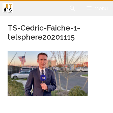
Aller
Menu
au
contenu
TS-Cedric-Faiche-1-
telsphere20201115