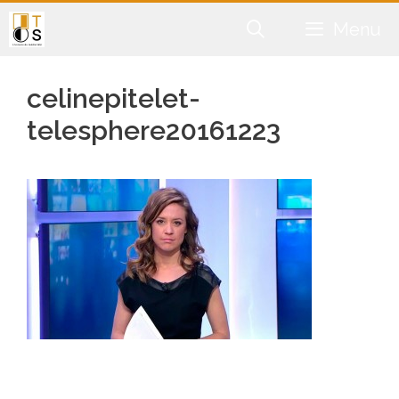
Aller
Menu
au
contenu
celinepitelet-
telesphere20161223