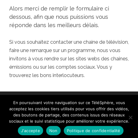
Alors merci de remplir le formulaire ci
dessous, afin que nous puissions vous
réponde dans les meilleurs délais.
Si vous souhaitez contacter une chaine de télévision,
faire une remarque sur un programme, nous vous
invitons à vous rendre sur les sites webs des chaines,
émissions ou sur les comptes sociaux. Vous y
trouverez les bons interlocuteurs.
En poursuivant votre naviguation sur ce TéléSphère, vous
acceptez les cookies tiers utilisés pour vous offrir des vidéos,
des boutons de partage, des contenus issus des réseaux
sociaux et le suivi statistique pour améliorer votre expérience.
Contact
|
Mentions légales
|
Crédits
|
Politique de
cookies (UE)
| © telesphere.fr 2026
J'accepte
Non
Politique de confidentialité