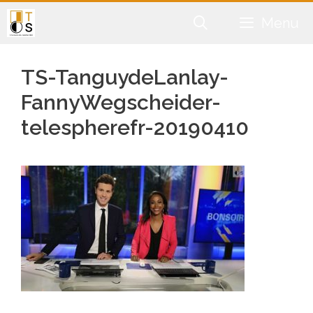
Aller
Menu
au
contenu
TS-TanguydeLanlay-
FannyWegscheider-
telespherefr-20190410