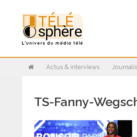
Aller
au
contenu
Actus & interviews
Journali
TS-Fanny-Wegsch