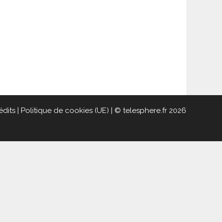
édits
|
Politique de cookies (UE)
| © telesphere.fr 2026