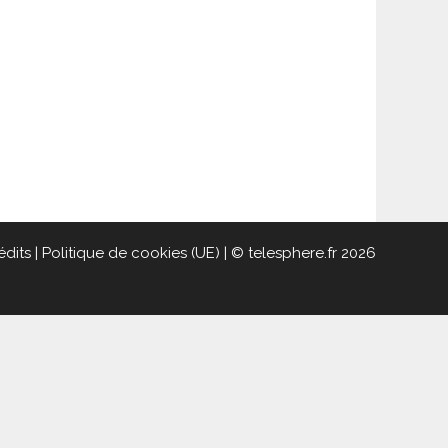
édits
|
Politique de cookies (UE)
| © telesphere.fr 2026