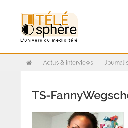
Aller
au
contenu
Actus & interviews
Journali
TS-FannyWegsche