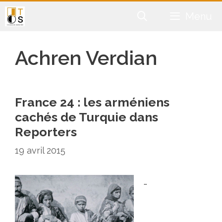
Aller
Menu
au
contenu
Achren Verdian
France 24 : les arméniens
cachés de Turquie dans
Reporters
19 avril 2015
…