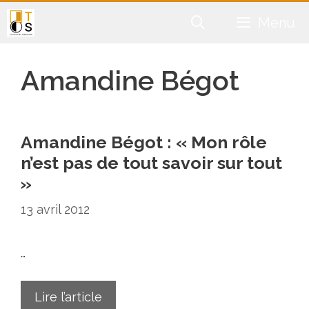
Aller
Menu
au
contenu
Amandine Bégot
Amandine Bégot : « Mon rôle
n’est pas de tout savoir sur tout
»
13 avril 2012
…
Lire l’article