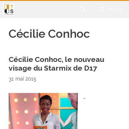
Aller
Menu
au
contenu
Cécilie Conhoc
Cécilie Conhoc, le nouveau
visage du Starmix de D17
31 mai 2015
…