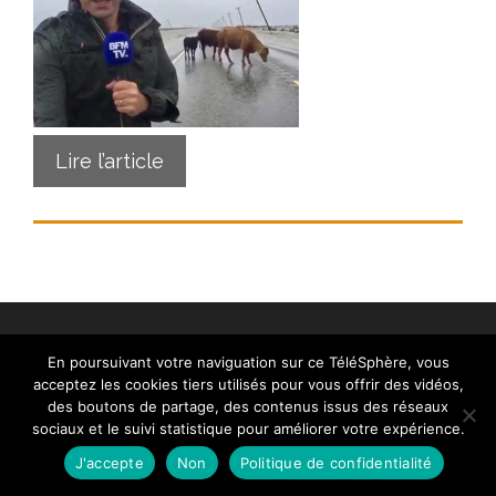
Lire l’article
En poursuivant votre naviguation sur ce TéléSphère, vous
acceptez les cookies tiers utilisés pour vous offrir des vidéos,
des boutons de partage, des contenus issus des réseaux
Contact
|
Mentions légales
|
Crédits
|
Politique de
sociaux et le suivi statistique pour améliorer votre expérience.
cookies (UE)
| © telesphere.fr 2026
J'accepte
Non
Politique de confidentialité