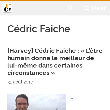
Aller
Menu
au
contenu
Cédric Faiche
[Harvey] Cédric Faiche : « L’être
humain donne le meilleur de
lui-même dans certaines
circonstances »
31 août 2017
…