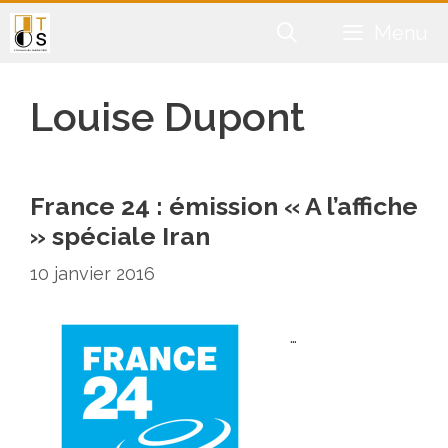
Aller
Menu
au
contenu
Louise Dupont
France 24 : émission « A l’affiche
» spéciale Iran
10 janvier 2016
…