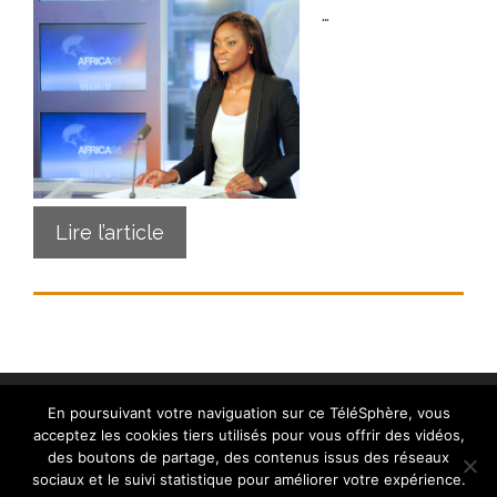
…
Lire l’article
En poursuivant votre naviguation sur ce TéléSphère, vous
acceptez les cookies tiers utilisés pour vous offrir des vidéos,
des boutons de partage, des contenus issus des réseaux
sociaux et le suivi statistique pour améliorer votre expérience.
Contact
|
Mentions légales
|
Crédits
|
Politique de