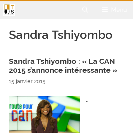
Aller
Menu
au
contenu
Sandra Tshiyombo
Sandra Tshiyombo : « La CAN
2015 s’annonce intéressante »
15 janvier 2015
…