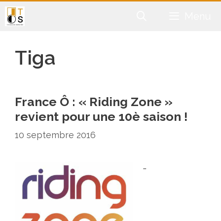
Aller
Menu
au
contenu
Tiga
France Ô : « Riding Zone »
revient pour une 10è saison !
10 septembre 2016
…