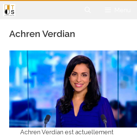
Aller
Menu
au
contenu
Achren Verdian
Achren Verdian est actuellement