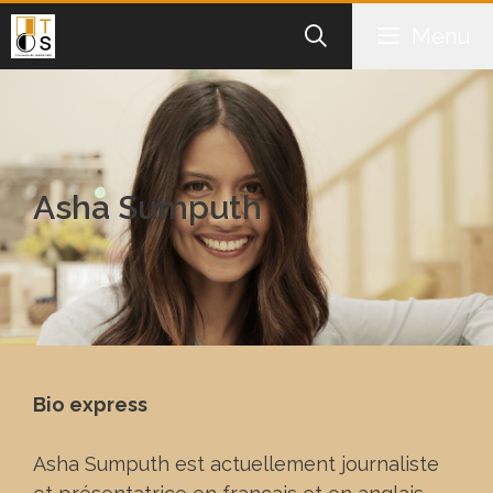
Aller
Menu
au
contenu
Asha Sumputh
Bio express
Asha Sumputh est actuellement journaliste