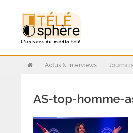
Aller
au
contenu
Actus & interviews
Journali
AS-top-homme-a