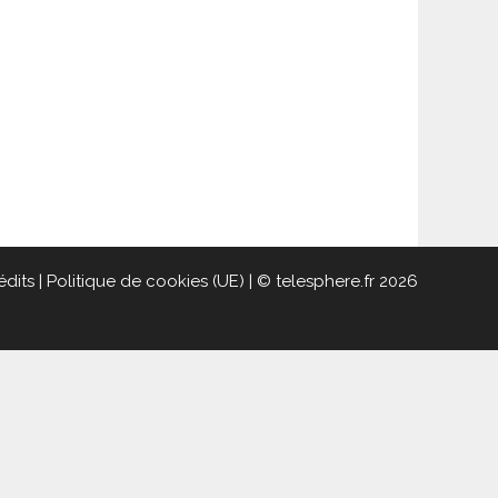
édits
|
Politique de cookies (UE)
| © telesphere.fr 2026