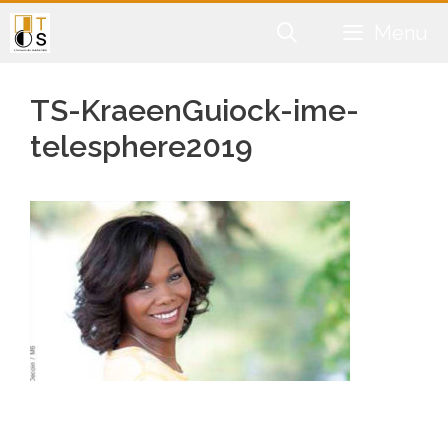
Aller
Menu
au
contenu
TS-KraeenGuiock-ime-
telesphere2019