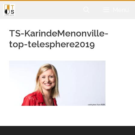
Aller
Menu
au
contenu
TS-KarindeMenonville-
top-telesphere2019