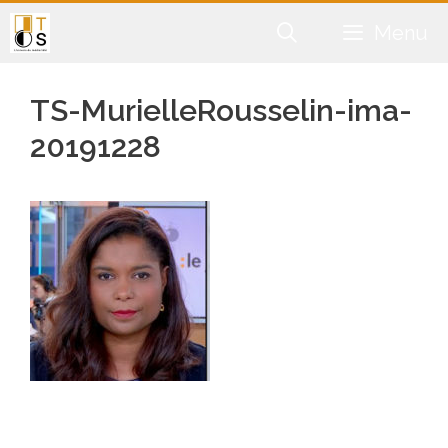
Aller
Menu
au
contenu
TS-MurielleRousselin-ima-
20191228