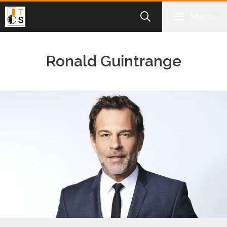
Aller
Menu
au
contenu
Ronald Guintrange