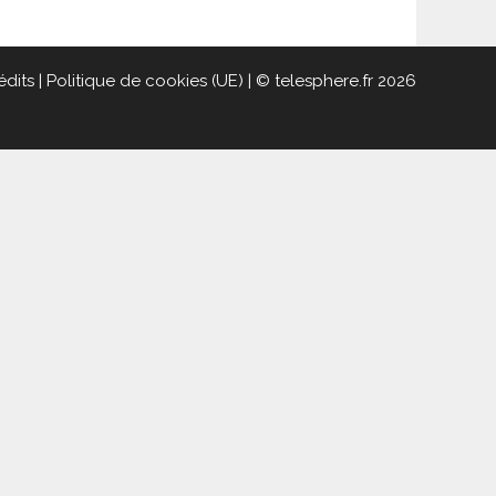
édits
|
Politique de cookies (UE)
| © telesphere.fr 2026