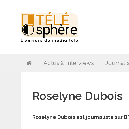
Aller
au
contenu
Actus & interviews
Journali
Roselyne Dubois
Roselyne Dubois est journaliste sur 