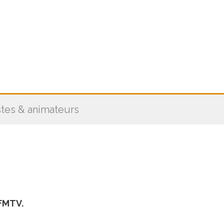
stes & animateurs
BFMTV.