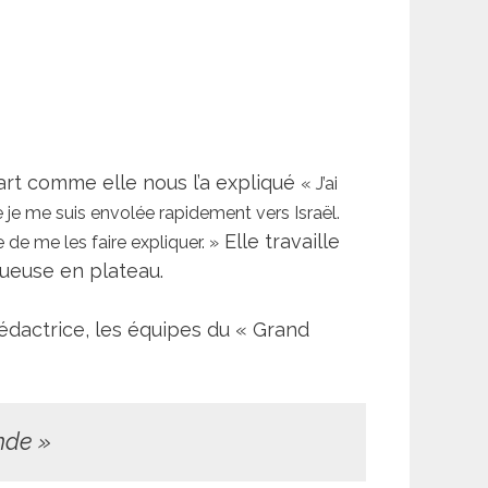
 part comme elle nous l’a expliqué
« J’ai
le je me suis envolée rapidement vers Israël.
Elle travaille
e me les faire expliquer. »
ueuse en plateau.
 rédactrice, les équipes du « Grand
nde »