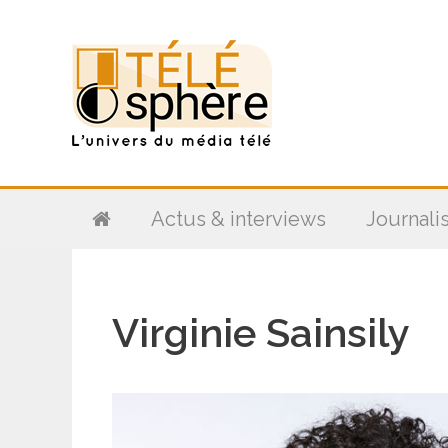
Aller
au
contenu
Actus & interviews
Journali
Virginie Sainsily