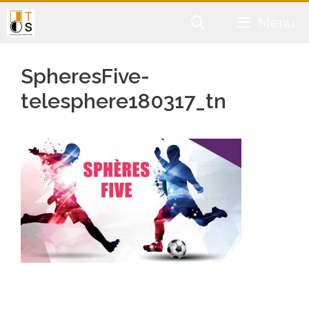
Aller
Menu
au
contenu
SpheresFive-
telesphere180317_tn