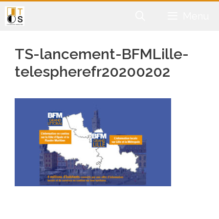
Aller
Menu
au
contenu
TS-lancement-BFMLille-
telespherefr20200202