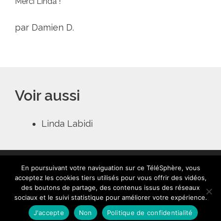
Merci Linda !
par Damien D.
Voir aussi
Linda Labidi
En poursuivant votre naviguation sur ce TéléSphère, vous
acceptez les cookies tiers utilisés pour vous offrir des vidéos,
des boutons de partage, des contenus issus des réseaux
sociaux et le suivi statistique pour améliorer votre expérience.
Contact
|
Mentions légales
|
Crédits
|
Politique de
cookies (UE)
| © telesphere.fr 2026
J'accepte
Non
Politique de confidentialité