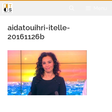
Aller
Menu
au
contenu
aidatouihri-itelle-
20161126b