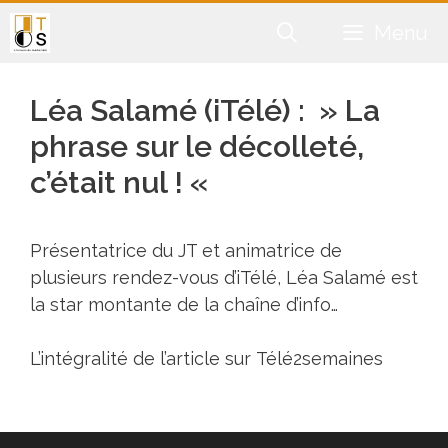
Aller
Menu
au
contenu
Léa Salamé (iTélé) : » La
phrase sur le décolleté,
c’était nul ! «
Présentatrice du JT et animatrice de
plusieurs rendez-vous d’iTélé, Léa Salamé est
la star montante de la chaîne d’info…
L’intégralité de l’article sur
Télé2semaines