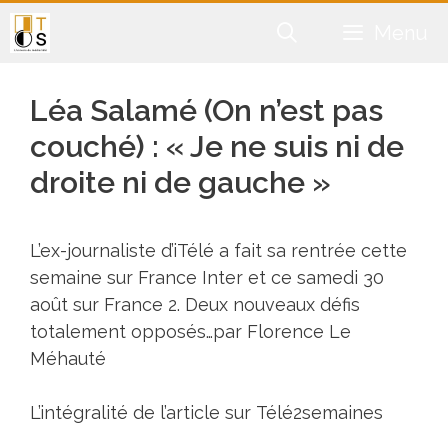
Aller
Menu
au
contenu
Léa Salamé (On n’est pas
couché) : « Je ne suis ni de
droite ni de gauche »
L’ex-journaliste d’iTélé a fait sa rentrée cette
semaine sur France Inter et ce samedi 30
août sur France 2. Deux nouveaux défis
totalement opposés…par Florence Le
Méhauté
L’intégralité de l’article sur
Télé2semaines