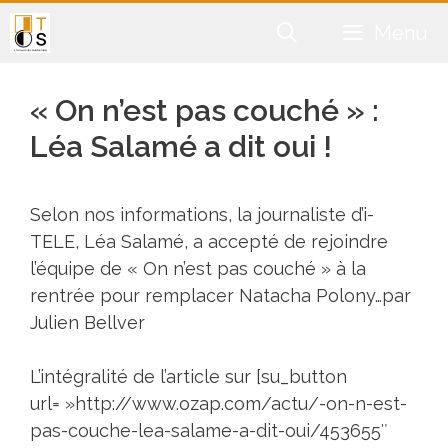
Aller
Menu
au
contenu
« On n’est pas couché » :
Léa Salamé a dit oui !
Selon nos informations, la journaliste d’i-
TELE, Léa Salamé, a accepté de rejoindre
l’équipe de « On n’est pas couché » à la
rentrée pour remplacer Natacha Polony…par
Julien Bellver
L’intégralité de l’article sur [su_button
url= »http://www.ozap.com/actu/-on-n-est-
pas-couche-lea-salame-a-dit-oui/453655″