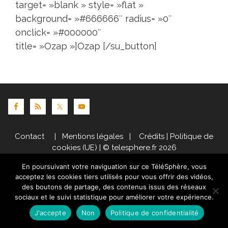
target= »blank » style= »flat »
background= »#666666″ radius= »0″
onclick= »#000000″
title= »Ozap »]Ozap
[/su_button]
Contact
|
Mentions légales
|
Crédits
|
Politique de
cookies (UE)
| © telesphere.fr 2026
En poursuivant votre naviguation sur ce TéléSphère, vous
acceptez les cookies tiers utilisés pour vous offrir des vidéos,
des boutons de partage, des contenus issus des réseaux
sociaux et le suivi statistique pour améliorer votre expérience.
J'accepte
Non
Politique de confidentialité