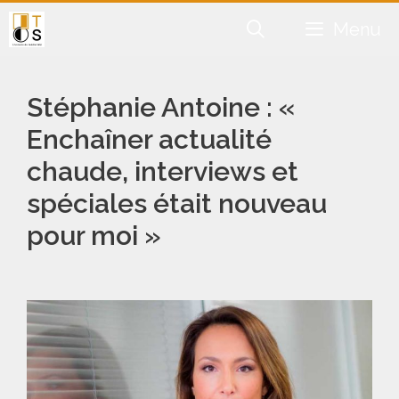
Aller
Menu
au
contenu
Stéphanie Antoine : «
Enchaîner actualité
chaude, interviews et
spéciales était nouveau
pour moi »