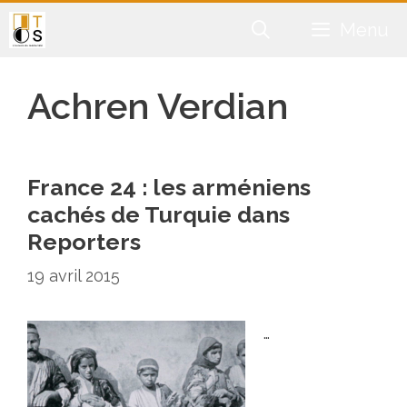
Aller
Menu
au
contenu
Achren Verdian
France 24 : les arméniens
cachés de Turquie dans
Reporters
19 avril 2015
…