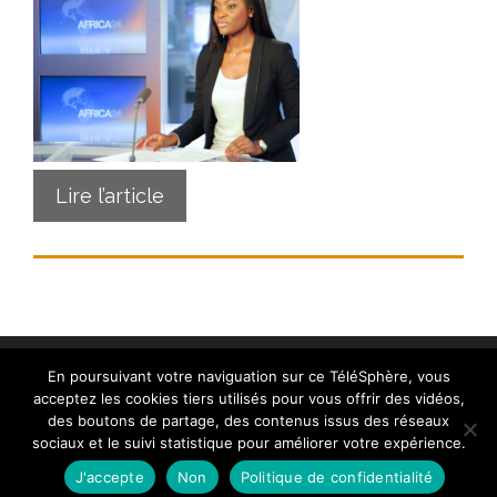
Lire l’article
En poursuivant votre naviguation sur ce TéléSphère, vous
acceptez les cookies tiers utilisés pour vous offrir des vidéos,
des boutons de partage, des contenus issus des réseaux
sociaux et le suivi statistique pour améliorer votre expérience.
Contact
|
Mentions légales
|
Crédits
|
Politique de
cookies (UE)
| © telesphere.fr 2026
J'accepte
Non
Politique de confidentialité