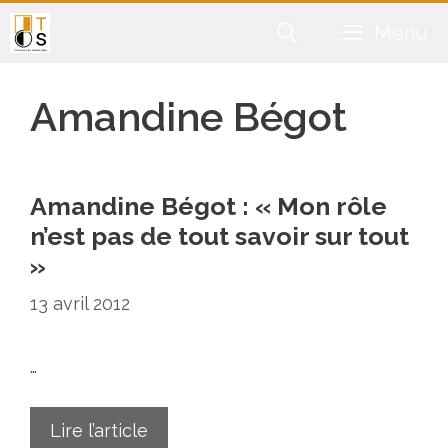
Aller
Menu
au
contenu
Amandine Bégot
Amandine Bégot : « Mon rôle
n’est pas de tout savoir sur tout
»
13 avril 2012
…
Lire l’article